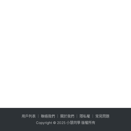
公
登入
註冊
益
互
助
行
銷
百
寶
箱
W
P
外
掛
用户列表
│
聯絡我們
│
關於我們
│
隱私權
│
常見問題
系
Copyright © 2025 小慧同學 版權所有
列