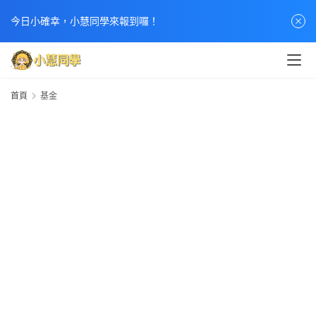
首
今日小確幸，小慧同學來報到囉！
頁
文
章
首頁
基金
分
類
熱
門
貼
文
小
慧
快
訊