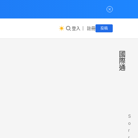
登入
註冊
投稿
國
際
通
S
o
r
r