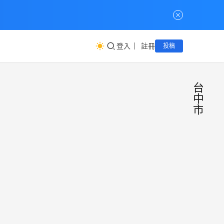
登入
註冊
投稿
台
中
市
大中
公
益
華婦
互
助
幼關
大中
懷成
華婦
幼關
長協
懷成
會
小慧
23 2