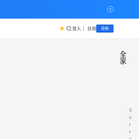
登入
註冊
投稿
全
家
S
o
r
r
y