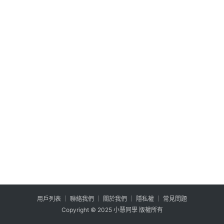
公
登入
註冊
益
互
助
行
銷
百
寶
箱
W
P
外
掛
用户列表
│
聯絡我們
│
關於我們
│
隱私權
│
常見問題
系
Copyright © 2025 小慧同學 版權所有
列