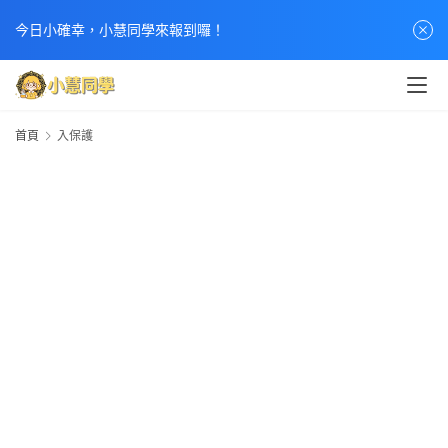
首
今日小確幸，小慧同學來報到囉！
頁
文
章
首頁
入保護
分
類
熱
門
貼
文
小
慧
快
訊