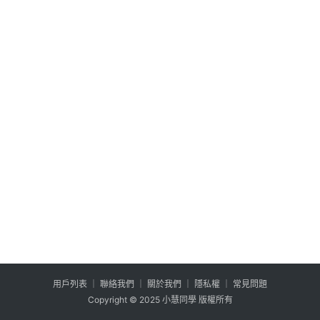
公
登入
註冊
益
互
助
行
銷
百
寶
箱
W
P
外
掛
用户列表
│
聯絡我們
│
關於我們
│
隱私權
│
常見問題
系
Copyright © 2025 小慧同學 版權所有
列