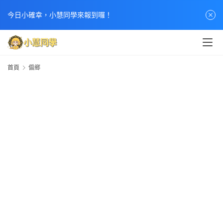
首
今日小確幸，小慧同學來報到囉！
頁
文
章
首頁
偏鄉
分
類
熱
門
貼
文
小
慧
快
訊