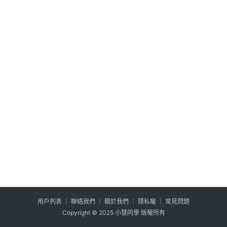
公
登入
註冊
益
互
助
行
銷
百
寶
箱
W
P
外
掛
用户列表
│
聯絡我們
│
關於我們
│
隱私權
│
常見問題
系
Copyright © 2025 小慧同學 版權所有
列