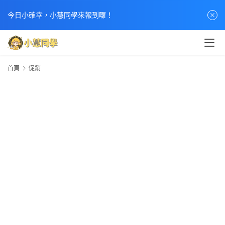
首
今日小確幸，小慧同學來報到囉！
頁
文
章
首頁
促銷
分
類
熱
門
貼
文
小
慧
快
訊