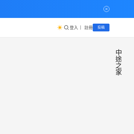
登入
註冊
投稿
中
途
之
家
關愛
公
益
之家
互
助
協會
秉持
「孩
子不
歷經
論出
社區