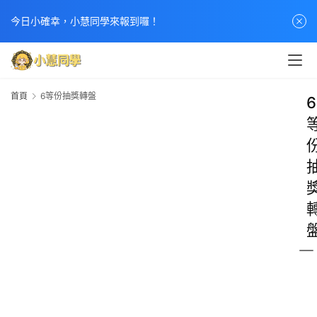
今日小確幸，小慧同學來報到囉！
首頁
6等份抽獎轉盤
6