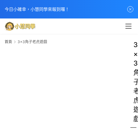
今日小確幸，小慧同學來報到囉！
首頁
3×3角子老虎遊戲
3
×
3