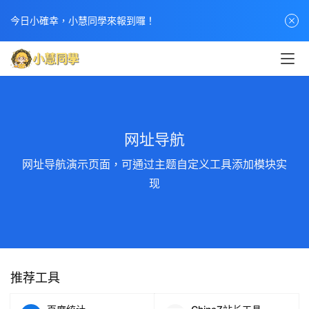
今日小確幸，小慧同學來報到囉！
网址导航
网址导航演示页面，可通过主题自定义工具添加模块实
现
推荐工具