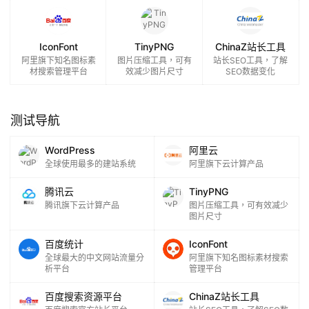
IconFont
TinyPNG
ChinaZ站长工具
阿里旗下知名图标素
图片压缩工具，可有
站长SEO工具，了解
材搜索管理平台
效减少图片尺寸
SEO数据变化
测试导航
WordPress
阿里云
全球使用最多的建站系统
阿里旗下云计算产品
腾讯云
TinyPNG
腾讯旗下云计算产品
图片压缩工具，可有效减少
图片尺寸
百度统计
IconFont
全球最大的中文网站流量分
阿里旗下知名图标素材搜索
析平台
管理平台
百度搜索资源平台
ChinaZ站长工具