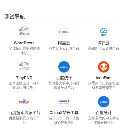
公
登入
註冊
益
测试导航
互
助
WordPress
阿里云
腾讯云
行
全球使用最多的建站
阿里旗下云计算产品
腾讯旗下云计算产品
銷
系统
百
寶
箱
TinyPNG
百度统计
IconFont
图片压缩工具，可有
全球最大的中文网站
阿里旗下知名图标素
效减少图片尺寸
流量分析平台
材搜索管理平台
W
P
外
掛
百度搜索资源平台
ChinaZ站长工具
百度统计
系
百度搜索官方站长平
站长SEO工具，了解
全球最大的中文网站
列
台
SEO数据变化
流量分析平台