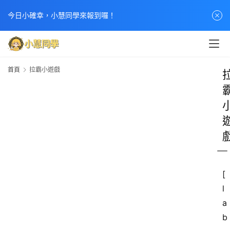
今日小確幸，小慧同學來報到囉！
首頁
拉霸小遊戲
[
l
a
b