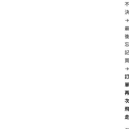
決
→ 
買