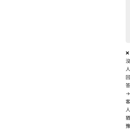
❌ 
答
→ 