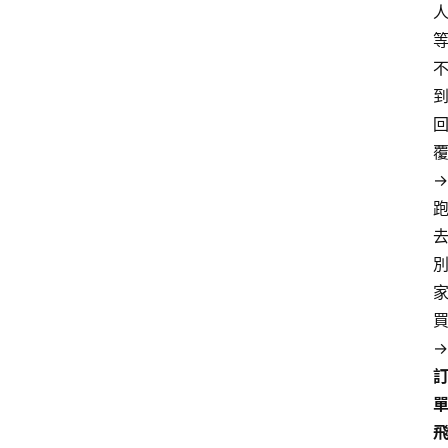
覆
→ 
買