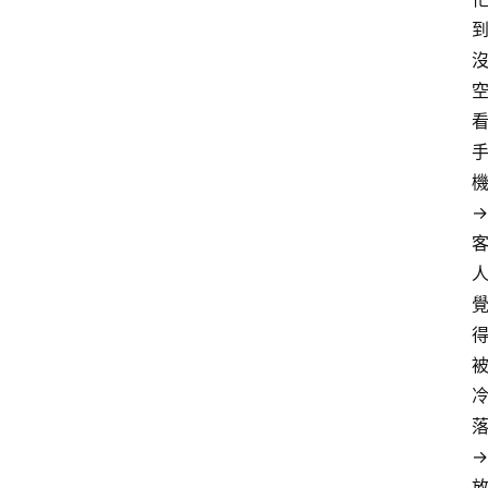
機
→ 
落
→ 