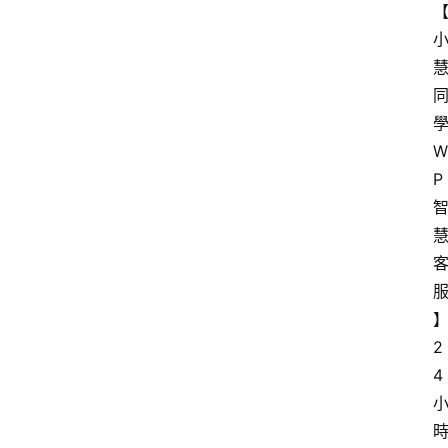
學
W
P
2
4