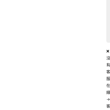
❌ 
線
→ 