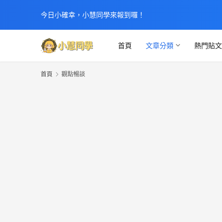
今日小確幸，小慧同學來報到囉！
首頁
文章分類
熱門貼
首頁
觀點暢談