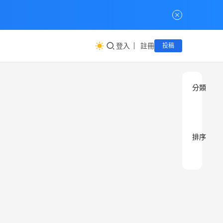
登入
註冊
投稿
分類
排序
為
觀
點
什
暢
麼
談