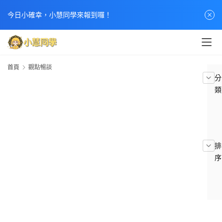
今日小確幸，小慧同學來報到囉！
首頁
觀點暢談
分
類
排
序
D
T
V
C