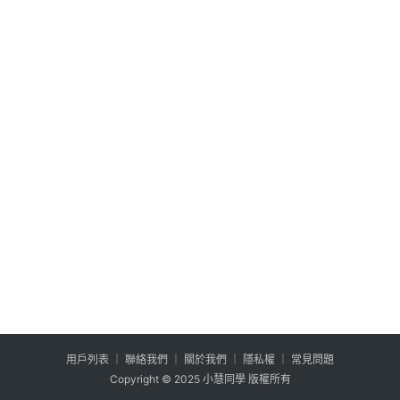
外
掛
系
列
用户列表
│
聯絡我們
│
關於我們
│
隱私權
│
常見問題
Copyright © 2025 小慧同學 版權所有